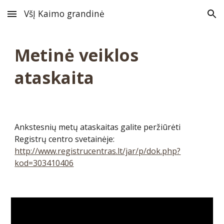
VšĮ Kaimo grandinė
Skip to main content
Skip to navigation
Metinė veiklos
ataskaita
Ankstesnių metų ataskaitas galite peržiūrėti
Registrų centro svetainėje:
http://www.registrucentras.lt/jar/p/dok.php?
kod=303410406