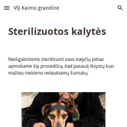
VšĮ Kaimo grandinė
Skip to main content
Skip to navigation
Sterilizuotos kalytės
Neišgalintiems sterilizuoti savo kalyčių pilnai
apmokame šią procedūrą, kad pasaulį išvystų kuo
mažiau niekieno nelaukiamų šuniukų.