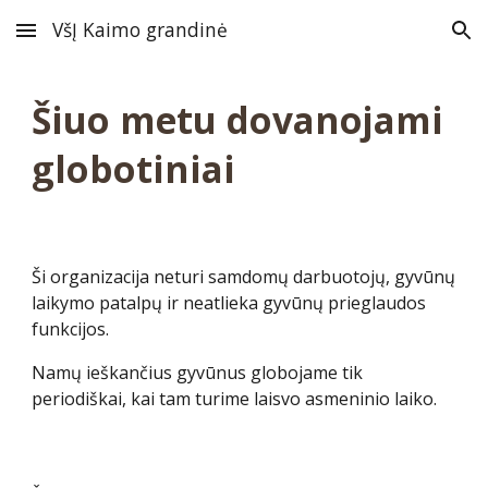
VšĮ Kaimo grandinė
Skip to main content
Skip to navigation
Šiuo metu dovanojami
globotiniai
Ši organizacija neturi samdomų darbuotojų, gyvūnų
laikymo patalpų ir neatlieka gyvūnų prieglaudos
funkcijos.
Namų ieškančius gyvūnus globojame tik
periodiškai, kai tam turime laisvo asmeninio laiko.